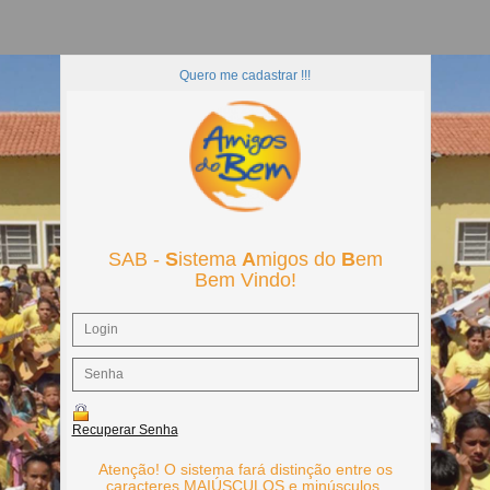
Quero me cadastrar !!!
SAB -
S
istema
A
migos do
B
em
Bem Vindo!
Recuperar Senha
Atenção! O sistema fará distinção entre os
caracteres MAIÚSCULOS e minúsculos.